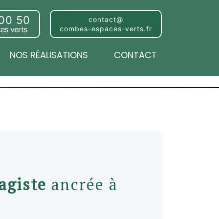
 00 50
contact@
es verts
combes-espaces-verts.fr
NOS RÉALISATIONS
CONTACT
agiste
ancrée à