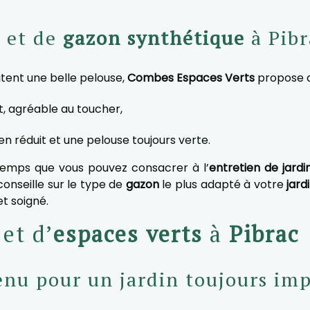
 et de
gazon synthétique
à Pibr
itent une belle pelouse,
Combes Espaces Verts
propose de
t, agréable au toucher,
ien réduit et une pelouse toujours verte.
temps que vous pouvez consacrer à l’
entretien de jardi
conseille sur le type de
gazon
le plus adapté à votre
jard
et soigné.
et d’
espaces verts
à
Pibrac
enu pour un jardin toujours im