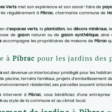
es Verts
met son expérience et son savoir-faire de
pays
 très régulièrement à
Pibrac
, charmante commune de
Ha
en d’
espaces verts
, la
plantation
, les
décors minéraux
, l
 pose de
gazon
naturel ou de
gazon synthétique
, ainsi
s
accompagne les propriétaires de maisons de
Pibrac
qu
re à
Pibrac
pour les jardins des p
s
est devenue un interlocuteur privilégié pour les habita
de piscine, terrains familiaux, projets d’embellissement d
 environnement résidentiel, ses parcelles souvent arborées 
 intervenir à
Pibrac
, vous bénéficiez d’une entreprise
n
au style de la commune et au climat local.