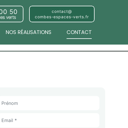
 00 50
contact@
es verts
combes-espaces-verts.fr
NOS RÉALISATIONS
CONTACT