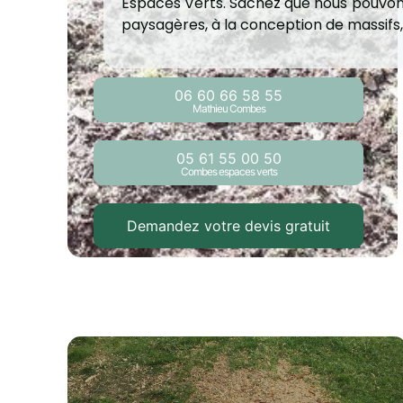
Espaces Verts. Sachez que nous pouvons
paysagères, à la conception de massifs,
06 60 66 58 55
Mathieu Combes
05 61 55 00 50
Combes espaces verts
Demandez votre devis gratuit