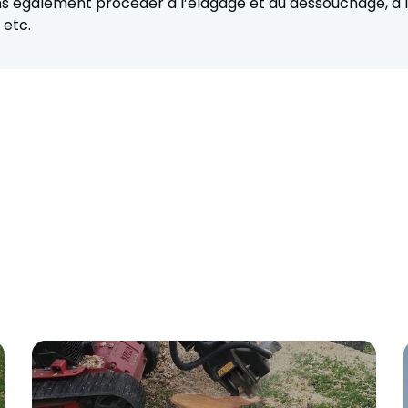
 également procéder à l’élagage et au dessouchage, à l
 etc.