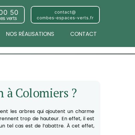
 00 50
contact@
es verts
combes-espaces-verts.fr
NOS RÉALISATIONS
CONTACT
n à Colomiers ?
vent les arbres qui ajoutent un charme
rennent trop de hauteur. En effet, il est
 tel cas est de l’abattre. À cet effet,