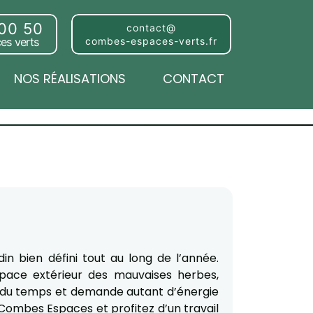
 00 50
contact@
es verts
combes-espaces-verts.fr
NOS RÉALISATIONS
CONTACT
in bien défini tout au long de l’année.
espace extérieur des mauvaises herbes,
end du temps et demande autant d’énergie
 Combes Espaces et profitez d’un travail