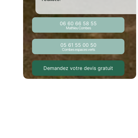
06 60 66 58 55
Mathieu Combes
05 61 55 00 50
Combes espaces verts
Demandez votre devis gratuit