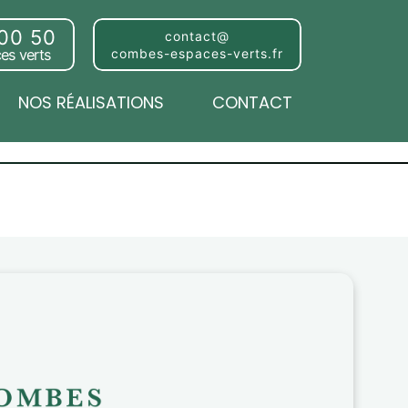
 00 50
contact@
es verts
combes-espaces-verts.fr
NOS RÉALISATIONS
CONTACT