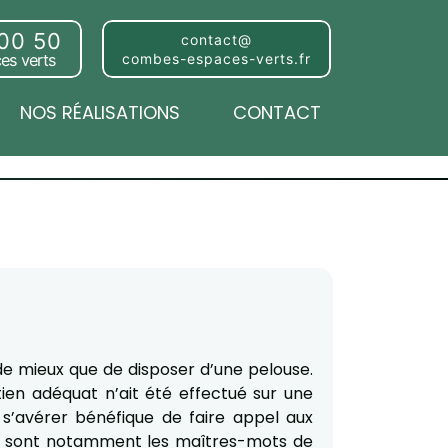
 00 50
contact@
es verts
combes-espaces-verts.fr
NOS RÉALISATIONS
CONTACT
n de mieux que de disposer d’une pelouse.
tien adéquat n’ait été effectué sur une
 s’avérer bénéfique de faire appel aux
lité sont notamment les maîtres-mots de